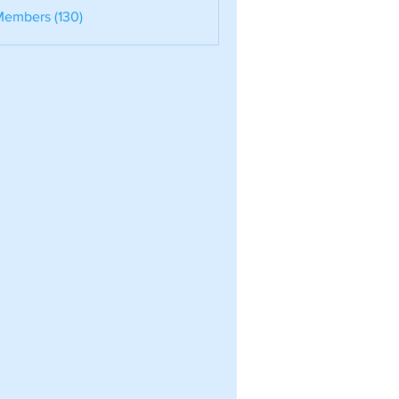
nele
Members (130)