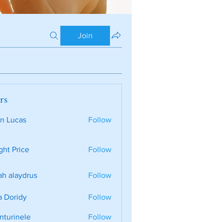
Join
rs
n Lucas
Follow
ght Price
Follow
ah alaydrus
Follow
a Doridy
Follow
nturinele
Follow