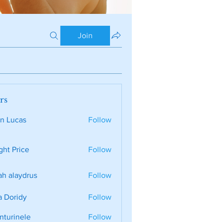
Join
rs
n Lucas
Follow
ght Price
Follow
ah alaydrus
Follow
a Doridy
Follow
nturinele
Follow