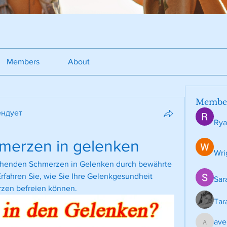
Members
About
Membe
ндует
Rya
merzen in gelenken
Wri
ehenden Schmerzen in Gelenken durch bewährte 
ahren Sie, wie Sie Ihre Gelenkgesundheit 
Sar
rzen befreien können.
Tar
ave