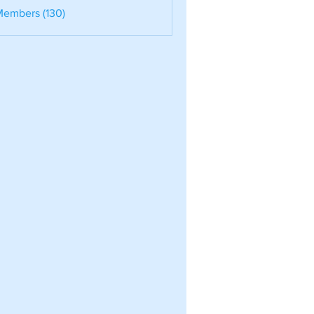
nele
Members (130)