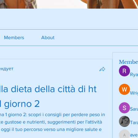
Members
About
Membe
ндует
Rya
a dieta della città di ht 
Wri
1 giorno 2
Sar
ana 1 giorno 2: scopri i consigli per perdere peso in 
 gustose e nutrienti, suggerimenti per l'attività 
Tar
a oggi il tuo percorso verso una migliore salute e 
ave