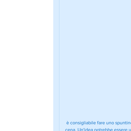
 è consigliabile fare uno spuntino salutare per evitare di arrivare affamati alla 
cena. Un'idea potrebbe essere u