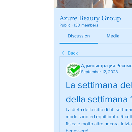
Azure Beauty Group
Public
·
130 members
Discussion
Media
Back
Администрация Рекоме
September 12, 2023
La settimana dell
della settimana 
La dieta della città di ht, settim
modo sano ed equilibrato. Ricette
fisica e molto altro ancora. Inizi
benessere!