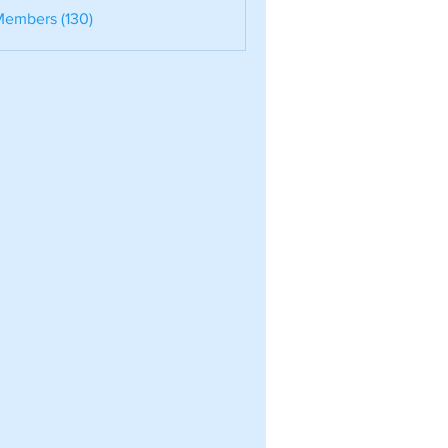
nele
Members (130)