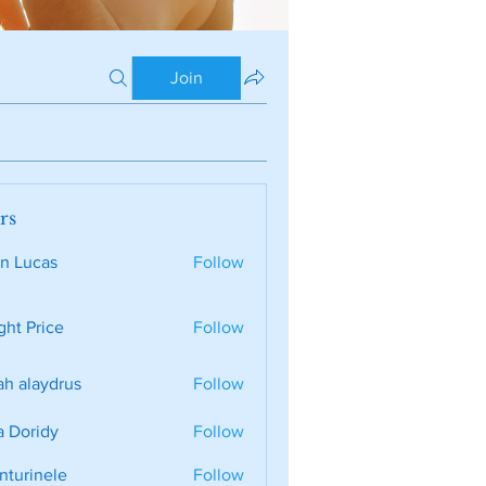
Join
rs
n Lucas
Follow
ght Price
Follow
ah alaydrus
Follow
a Doridy
Follow
nturinele
Follow