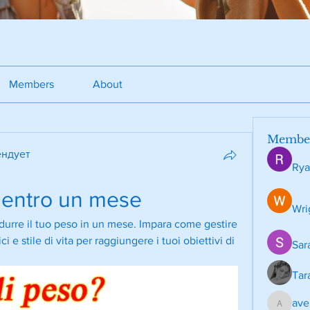
Members
About
Membe
ндует
Rya
i entro un mese
Wri
ridurre il tuo peso in un mese. Impara come gestire 
ci e stile di vita per raggiungere i tuoi obiettivi di 
Sar
Tar
ave