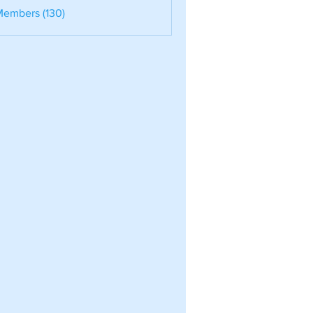
nele
Members (130)