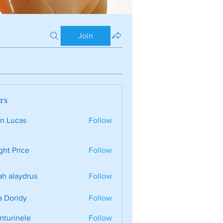
Join
rs
n Lucas
Follow
ght Price
Follow
ah alaydrus
Follow
a Doridy
Follow
nturinele
Follow