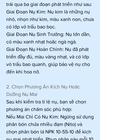
trải qua ba giai đoạn phát triển như sau:
Giai Đoạn Nụ Kim: Nụ kim là những nụ 
nhỏ, nhọn như kim, màu xanh non, chưa 
có lớp vỏ trấu bao bọc.
Giai Đoạn Nụ Sinh Trưởng: Nụ lớn dần, 
có màu xanh nhạt hoặc ngà ngà.
Giai Đoạn Nụ Hoàn Chỉnh: Nụ đã phát 
triển đầy đủ, màu vàng nhạt, và có lớp 
vỏ trấu bao quanh, giúp bảo vệ nụ cho 
đến khi hoa nở.
2. Chọn Phương Án Kích Nụ Hoặc 
Dưỡng Nụ Mai
Sau khi kiểm tra tỉ lệ nụ, bạn sẽ chọn 
phương án chăm sóc phù hợp:
Nếu Mai Chỉ Có Nụ Kim: Ngừng sử dụng 
phân bón chứa nhiều đạm (Nito) và 
chọn phân bón lá NPK 10-55-10 để kích 
nụ mai phát triển. Phun phân này mỗi 10 