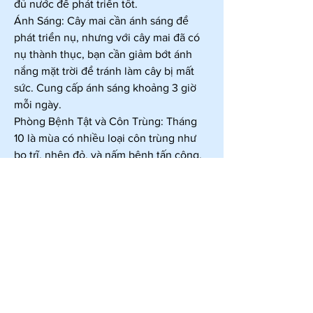
đủ nước để phát triển tốt.
Ánh Sáng: Cây mai cần ánh sáng để 
phát triển nụ, nhưng với cây mai đã có 
nụ thành thục, bạn cần giảm bớt ánh 
nắng mặt trời để tránh làm cây bị mất 
sức. Cung cấp ánh sáng khoảng 3 giờ 
mỗi ngày.
Phòng Bệnh Tật và Côn Trùng: Tháng 
10 là mùa có nhiều loại côn trùng như 
bọ trĩ, nhện đỏ, và nấm bệnh tấn công. 
Bạn nên sử dụng các loại thuốc phòng 
trừ để bảo vệ cây mai khỏi những tác 
nhân gây hại này.
Kết Luận
Chăm sóc mai vàng vào tháng 10 là 
bước quan trọng để đảm bảo cây phát 
triển tốt và nở hoa đẹp vào dịp Tết 
Nguyên Đán. Hy vọng qua bài viết này, 
bạn sẽ có thêm kiến thức để chăm sóc 