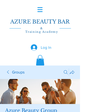
AZURE BEAUTY BAR
&
Training Academy
Log In
Groups
Azure Beauty Group