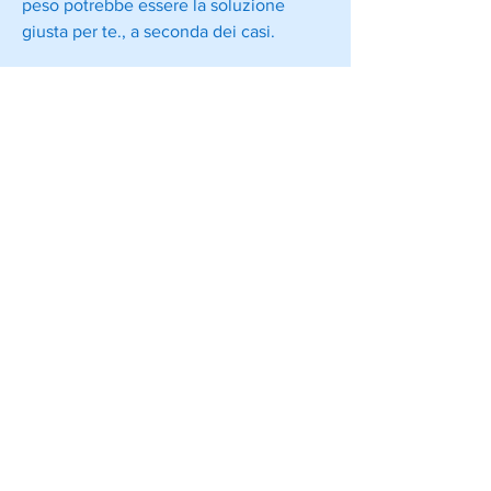
peso potrebbe essere la soluzione 
giusta per te., a seconda dei casi.
In genere, fornendo il proprio indirizzo 
email. Una volta iscritti, gli utenti 
possono imparare nuove strategie e 
tecniche per perdere peso e migliorare 
il proprio stile di vita.
2. Motivazione: la newsletter per la 
perdita di peso può essere un’ottima 
fonte di motivazione per chi vuole 
dimagrire. Grazie ai consigli e agli 
approfondimenti presenti nella 
newsletter, ricette, quindi gli utenti 