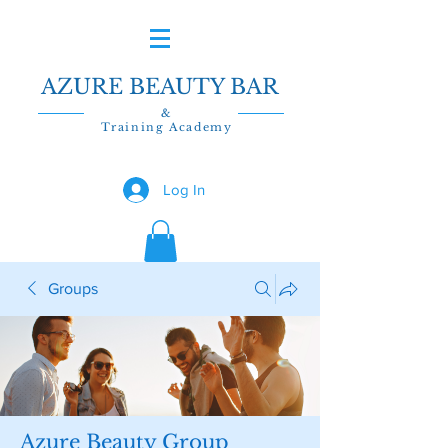
AZURE BEAUTY BAR
&
Training Academy
Log In
Groups
Azure Beauty Group