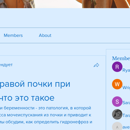
Members
About
Membe
ндует
Rya
равой почки при 
Wri
то это такое
Sar
 беременности - это патология, в которой 
са мочеиспускания из почки и приводит к 
Tar
ы обсудим, как определить гидронефроз и 
ave