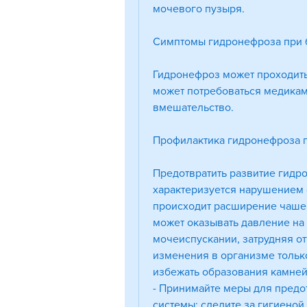
мочевого пузыря.
Симптомы гидронефроза при 
Гидронефроз может проходить
может потребоваться медикам
вмешательство.
Профилактика гидронефроза 
Предотвратить развитие гидр
характеризуется нарушением о
происходит расширение чашече
может оказывать давление на
мочеиспускании, затрудняя отт
изменения в организме только
избежать образования камней
- Принимайте меры для предо
системы: следите за гигиеной