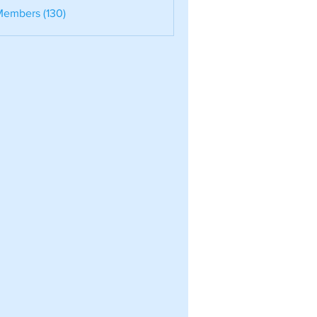
nele
Members (130)