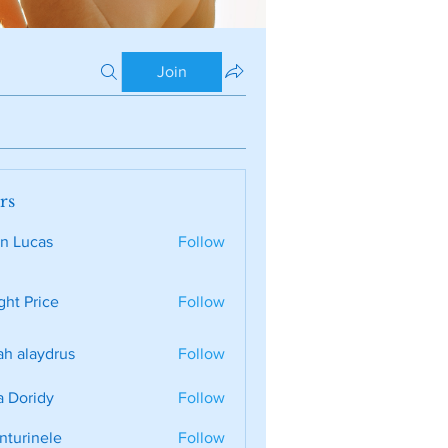
Join
rs
n Lucas
Follow
ght Price
Follow
ah alaydrus
Follow
a Doridy
Follow
nturinele
Follow