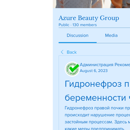
Azure Beauty Group
Public
·
130 members
Discussion
Media
Back
Администрация Рекоме
August 6, 2023
Гидронефроз п
беременности ч
Гидронефроз правой почки при
происходит нарушение процес
застойным процессам. Здесь м
какие меры предпринимать.